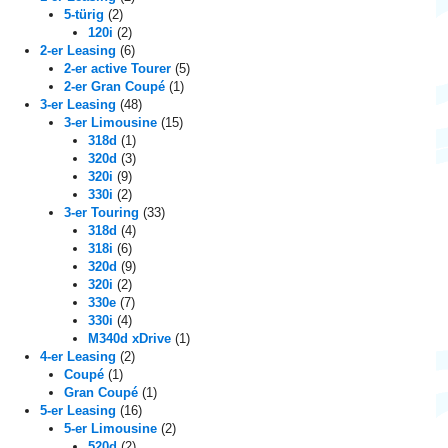
t
5-türig
(2)
r
120i
(2)
2-er Leasing
(6)
a
2-er active Tourer
(5)
2-er Gran Coupé
(1)
g
3-er Leasing
(48)
3-er Limousine
(15)
s
318d
(1)
320d
(3)
n
320i
(9)
330i
(2)
a
3-er Touring
(33)
318d
(4)
v
318i
(6)
320d
(9)
i
320i
(2)
330e
(7)
g
330i
(4)
M340d xDrive
(1)
a
4-er Leasing
(2)
Coupé
(1)
t
Gran Coupé
(1)
5-er Leasing
(16)
i
5-er Limousine
(2)
520d
(2)