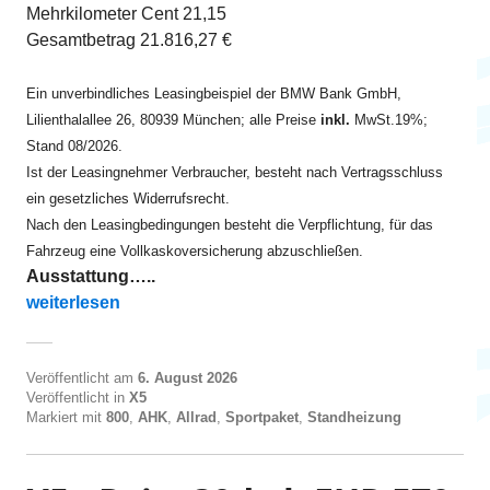
Mehrkilometer Cent 21,15
Gesamtbetrag 21.816,27 €
Ein unverbindliches Leasingbeispiel der BMW Bank GmbH,
Lilienthalallee 26, 80939 München; alle Preise
inkl.
MwSt.19%;
Stand 08/2026.
Ist der Leasingnehmer Verbraucher, besteht nach Vertragsschluss
ein gesetzliches Widerrufsrecht.
Nach den Leasingbedingungen besteht die Verpflichtung, für das
Fahrzeug eine Vollkaskoversicherung abzuschließen.
Ausstattung…..
„X5 M60i xDrive ab EUR 810“
weiterlesen
Veröffentlicht am
6. August 2026
Veröffentlicht in
X5
Markiert mit
800
,
AHK
,
Allrad
,
Sportpaket
,
Standheizung