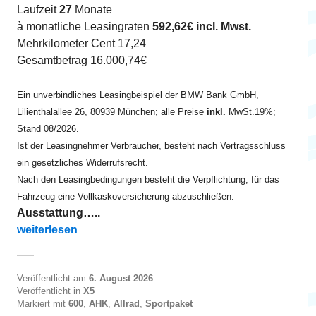
Laufzeit
27
Monate
à monatliche Leasingraten
592,62€ incl. Mwst.
Mehrkilometer Cent 17,24
Gesamtbetrag 16.000,74€
Ein unverbindliches Leasingbeispiel der BMW Bank GmbH,
Lilienthalallee 26, 80939 München; alle Preise
inkl.
MwSt.19%;
Stand 08/2026.
Ist der Leasingnehmer Verbraucher, besteht nach Vertragsschluss
ein gesetzliches Widerrufsrecht.
Nach den Leasingbedingungen besteht die Verpflichtung, für das
Fahrzeug eine Vollkaskoversicherung abzuschließen.
Ausstattung…..
„X5 xDrive30d ab EUR 595“
weiterlesen
Veröffentlicht am
6. August 2026
Veröffentlicht in
X5
Markiert mit
600
,
AHK
,
Allrad
,
Sportpaket