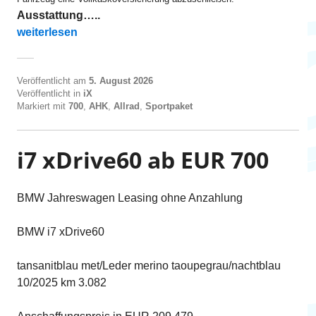
Ausstattung…..
„iX M70 xDrive ab EUR 715“
weiterlesen
Veröffentlicht am
5. August 2026
Veröffentlicht in
iX
Markiert mit
700
,
AHK
,
Allrad
,
Sportpaket
i7 xDrive60 ab EUR 700
BMW Jahreswagen Leasing ohne Anzahlung
BMW i7 xDrive60
tansanitblau met/Leder merino taoupegrau/nachtblau
10/2025 km 3.082