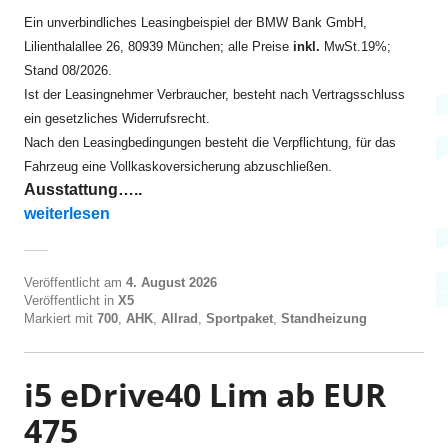
Ein unverbindliches Leasingbeispiel der BMW Bank GmbH,
Lilienthalallee 26, 80939 München; alle Preise
inkl.
MwSt.19%;
Stand 08/2026.
Ist der Leasingnehmer Verbraucher, besteht nach Vertragsschluss
ein gesetzliches Widerrufsrecht.
Nach den Leasingbedingungen besteht die Verpflichtung, für das
Fahrzeug eine Vollkaskoversicherung abzuschließen.
Ausstattung…..
„X5 xDrive30d ab EUR 680“
weiterlesen
Veröffentlicht am
4. August 2026
Veröffentlicht in
X5
Markiert mit
700
,
AHK
,
Allrad
,
Sportpaket
,
Standheizung
i5 eDrive40 Lim ab EUR
475