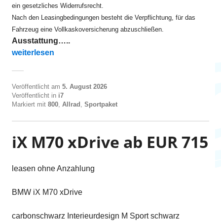
ein gesetzliches Widerrufsrecht.
Nach den Leasingbedingungen besteht die Verpflichtung, für das
Fahrzeug eine Vollkaskoversicherung abzuschließen.
Ausstattung…..
„i7 M70xDrive ab EUR 810“
weiterlesen
Veröffentlicht am
5. August 2026
Veröffentlicht in
i7
Markiert mit
800
,
Allrad
,
Sportpaket
iX M70 xDrive ab EUR 715
leasen ohne Anzahlung
BMW iX M70 xDrive
carbonschwarz Interieurdesign M Sport schwarz