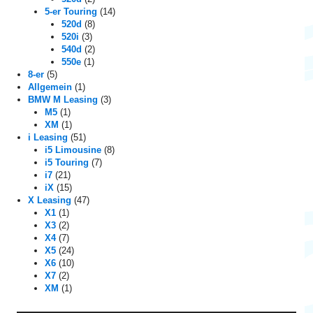
o
5-er Touring
(14)
520d
(8)
n
520i
(3)
540d
(2)
550e
(1)
8-er
(5)
Allgemein
(1)
BMW M Leasing
(3)
M5
(1)
XM
(1)
i Leasing
(51)
i5 Limousine
(8)
i5 Touring
(7)
i7
(21)
iX
(15)
X Leasing
(47)
X1
(1)
X3
(2)
X4
(7)
X5
(24)
X6
(10)
X7
(2)
XM
(1)