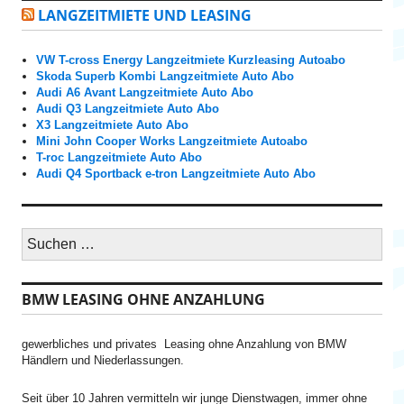
LANGZEITMIETE UND LEASING
VW T-cross Energy Langzeitmiete Kurzleasing Autoabo
Skoda Superb Kombi Langzeitmiete Auto Abo
Audi A6 Avant Langzeitmiete Auto Abo
Audi Q3 Langzeitmiete Auto Abo
X3 Langzeitmiete Auto Abo
Mini John Cooper Works Langzeitmiete Autoabo
T-roc Langzeitmiete Auto Abo
Audi Q4 Sportback e-tron Langzeitmiete Auto Abo
S
u
c
h
BMW LEASING OHNE ANZAHLUNG
e
n
n
gewerbliches und privates Leasing ohne Anzahlung von BMW
a
Händlern und Niederlassungen.
c
h
:
Seit über 10 Jahren vermitteln wir junge Dienstwagen, immer ohne