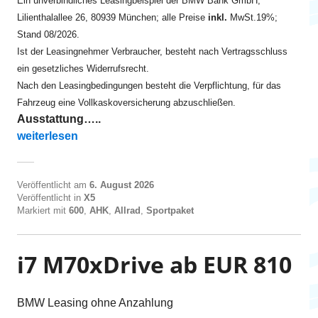
Ein unverbindliches Leasingbeispiel der BMW Bank GmbH,
Lilienthalallee 26, 80939 München; alle Preise
inkl.
MwSt.19%;
Stand 08/2026.
Ist der Leasingnehmer Verbraucher, besteht nach Vertragsschluss
ein gesetzliches Widerrufsrecht.
Nach den Leasingbedingungen besteht die Verpflichtung, für das
Fahrzeug eine Vollkaskoversicherung abzuschließen.
Ausstattung…..
„X5 xDrive30d ab EUR 570“
weiterlesen
Veröffentlicht am
6. August 2026
Veröffentlicht in
X5
Markiert mit
600
,
AHK
,
Allrad
,
Sportpaket
i7 M70xDrive ab EUR 810
BMW Leasing ohne Anzahlung