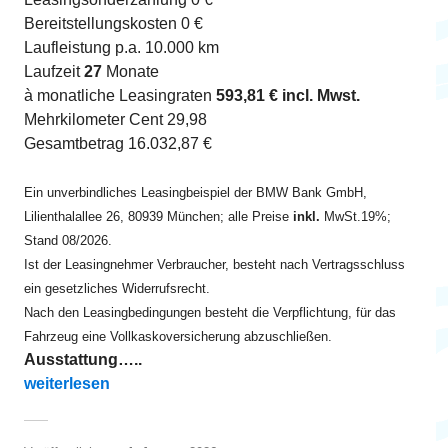
Bereitstellungskosten 0 €
Laufleistung p.a. 10.000 km
Laufzeit
27
Monate
à monatliche Leasingraten
593,81 € incl. Mwst.
Mehrkilometer Cent 29,98
Gesamtbetrag 16.032,87 €
Ein unverbindliches Leasingbeispiel der BMW Bank GmbH,
Lilienthalallee 26, 80939 München; alle Preise
inkl.
MwSt.19%;
Stand 08/2026.
Ist der Leasingnehmer Verbraucher, besteht nach Vertragsschluss
ein gesetzliches Widerrufsrecht.
Nach den Leasingbedingungen besteht die Verpflichtung, für das
Fahrzeug eine Vollkaskoversicherung abzuschließen.
Ausstattung…..
„i7 xDrive60 ab unter 600 EUR“
weiterlesen