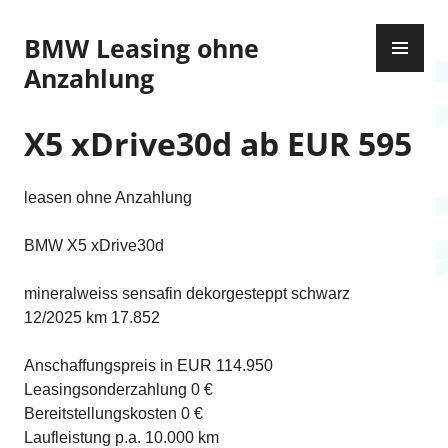
Z
P
u
BMW Leasing ohne
R
m
Anzahlung
I
I
M
n
Ä
X5 xDrive30d ab EUR 595
h
R
a
E
l
leasen ohne Anzahlung
S
t
M
s
BMW X5 xDrive30d
E
p
N
r
mineralweiss sensafin dekorgesteppt schwarz
Ü
i
12/2025 km 17.852
n
g
Anschaffungspreis in EUR 114.950
e
Leasingsonderzahlung 0 €
n
Bereitstellungskosten 0 €
Laufleistung p.a. 10.000 km