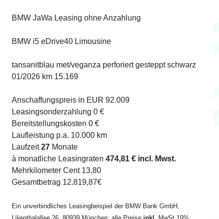
BMW JaWa Leasing ohne Anzahlung
BMW i5 eDrive40 Limousine
tansanitblau met/veganza perforiert gesteppt schwarz
01/2026 km 15.169
Anschaffungspreis in EUR 92.009
Leasingsonderzahlung 0 €
Bereitstellungskosten 0 €
Laufleistung p.a. 10.000 km
Laufzeit
27
Monate
à monatliche Leasingraten
474,81 € incl. Mwst.
Mehrkilometer Cent 13,80
Gesamtbetrag 12.819,87€
Ein unverbindliches Leasingbeispiel der BMW Bank GmbH,
Lilienthalallee 26, 80939 München; alle Preise
inkl.
MwSt.19%;