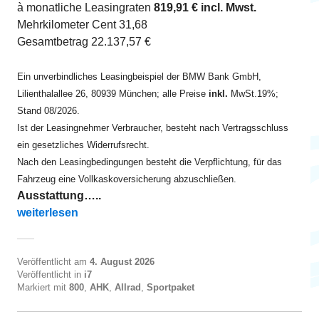
à monatliche Leasingraten
819,91 € incl. Mwst.
Mehrkilometer Cent 31,68
Gesamtbetrag 22.137,57 €
Ein unverbindliches Leasingbeispiel der BMW Bank GmbH,
Lilienthalallee 26, 80939 München; alle Preise
inkl.
MwSt.19%;
Stand 08/2026.
Ist der Leasingnehmer Verbraucher, besteht nach Vertragsschluss
ein gesetzliches Widerrufsrecht.
Nach den Leasingbedingungen besteht die Verpflichtung, für das
Fahrzeug eine Vollkaskoversicherung abzuschließen.
Ausstattung…..
„i7 xDrive60 ab EUR 820“
weiterlesen
Veröffentlicht am
4. August 2026
Veröffentlicht in
i7
Markiert mit
800
,
AHK
,
Allrad
,
Sportpaket