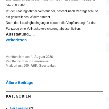
Stand 08/2026.
Ist der Leasingnehmer Verbraucher, besteht nach Vertragsschluss
ein gesetzliches Widerrufsrecht.
Nach den Leasingbedingungen besteht die Verpflichtung, für das
Fahrzeug eine Vollkaskoversicherung abzuschließen.
Ausstattung…..
„i5 eDrive40 Lim ab EUR 475“
weiterlesen
Veröffentlicht am
4. August 2026
Veröffentlicht in
i5 Limousine
Markiert mit
500
,
AHK
,
Sportpaket
B
Ältere Beiträge
e
KATEGORIEN
i
1-er Leasing
(2)