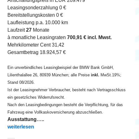
Anschaffungspreis in EUR 209.479
Leasingsonderzahlung 0 €
Bereitstellungskosten 0 €
Laufleistung p.a. 10.000 km
Laufzeit
27
Monate
à monatliche Leasingraten
700,91 € incl. Mwst.
Mehrkilometer Cent 31,42
Gesamtbetrag 18.924,57 €
Ein unverbindliches Leasingbeispiel der BMW Bank GmbH,
Lilienthalallee 26, 80939 München; alle Preise
inkl.
MwSt.19%;
Stand 08/2026.
Ist der Leasingnehmer Verbraucher, besteht nach Vertragsschluss
ein gesetzliches Widerrufsrecht.
Nach den Leasingbedingungen besteht die Verpflichtung, für das
Fahrzeug eine Vollkaskoversicherung abzuschließen.
Ausstattung…..
„i7 xDrive60 ab EUR 700“
weiterlesen