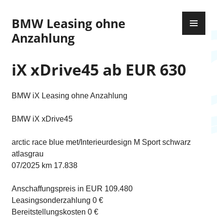
Z
P
u
BMW Leasing ohne
R
m
Anzahlung
I
I
M
n
Ä
iX xDrive45 ab EUR 630
h
R
a
E
l
BMW iX Leasing ohne Anzahlung
S
t
M
s
BMW iX xDrive45
E
p
N
r
arctic race blue met/Interieurdesign M Sport schwarz
Ü
i
atlasgrau
n
07/2025 km 17.838
g
e
Anschaffungspreis in EUR 109.480
n
Leasingsonderzahlung 0 €
Bereitstellungskosten 0 €