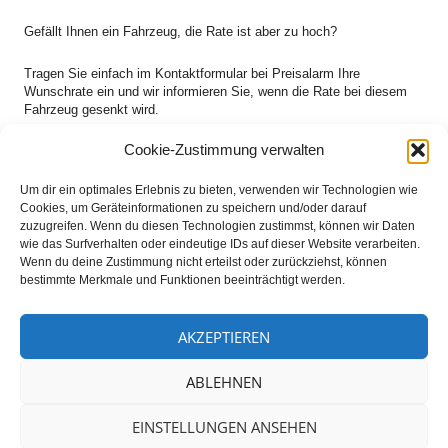
Gefällt Ihnen ein Fahrzeug, die Rate ist aber zu hoch?
Tragen Sie einfach im Kontaktformular bei Preisalarm Ihre
Wunschrate ein und wir informieren Sie, wenn die Rate bei diesem
Fahrzeug gesenkt wird.
Cookie-Zustimmung verwalten
NEWSLETTER ANMELDUNG
Um dir ein optimales Erlebnis zu bieten, verwenden wir Technologien wie
Cookies, um Geräteinformationen zu speichern und/oder darauf
Lassen Sie sich keine Neueinstellungen und Reduzierungen
zuzugreifen. Wenn du diesen Technologien zustimmst, können wir Daten
entgehen und bestellen Ihren
Newsletter
für Ihre gewünschte
wie das Surfverhalten oder eindeutige IDs auf dieser Website verarbeiten.
Baureihe zu Ihrem Budget
Wenn du deine Zustimmung nicht erteilst oder zurückziehst, können
bestimmte Merkmale und Funktionen beeinträchtigt werden.
Hotline
AKZEPTIEREN
ABLEHNEN
021616398369
EINSTELLUNGEN ANSEHEN