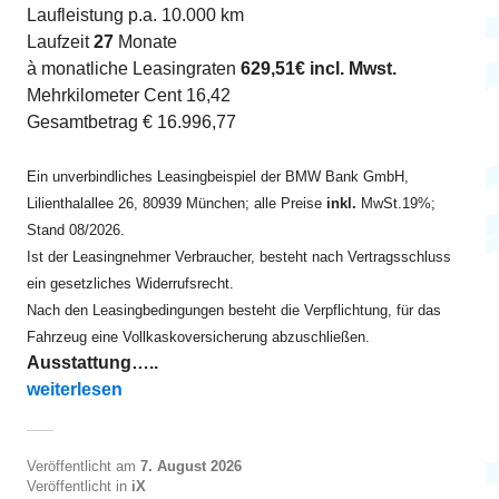
Laufleistung p.a. 10.000 km
Laufzeit
27
Monate
à monatliche Leasingraten
629,51€ incl. Mwst.
Mehrkilometer Cent 16,42
Gesamtbetrag € 16.996,77
Ein unverbindliches Leasingbeispiel der BMW Bank GmbH,
Lilienthalallee 26, 80939 München; alle Preise
inkl.
MwSt.19%;
Stand 08/2026.
Ist der Leasingnehmer Verbraucher, besteht nach Vertragsschluss
ein gesetzliches Widerrufsrecht.
Nach den Leasingbedingungen besteht die Verpflichtung, für das
Fahrzeug eine Vollkaskoversicherung abzuschließen.
Ausstattung…..
„iX xDrive45 ab EUR 630“
weiterlesen
Veröffentlicht am
7. August 2026
Veröffentlicht in
iX