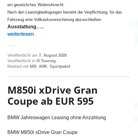
ein gesetzliches Widerrufsrecht.
Nach den Leasingbedingungen besteht die Verpflichtung, für das
Fahrzeug eine Vollkaskoversicherung abzuschließen.
Ausstattung…..
„i5 eDrive40 Touring ab EUR 560“
weiterlesen
Veröffentlicht am
7. August 2026
Veröffentlicht in
i5 Touring
Markiert mit
600
,
AHK
,
Sportpaket
M850i xDrive Gran
Coupe ab EUR 595
BMW Jahreswagen Leasing ohne Anzahlung
BMW M850i xDrive Gran Coupe