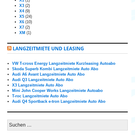
X1
(1)
X3
(2)
X4
(9)
X5
(24)
X6
(10)
X7
(2)
XM
(1)
LANGZEITMIETE UND LEASING
VW T-cross Energy Langzeitmiete Kurzleasing Autoabo
Skoda Superb Kombi Langzeitmiete Auto Abo
Audi A6 Avant Langzeitmiete Auto Abo
Audi Q3 Langzeitmiete Auto Abo
X3 Langzeitmiete Auto Abo
Mini John Cooper Works Langzeitmiete Autoabo
T-roc Langzeitmiete Auto Abo
Audi Q4 Sportback e-tron Langzeitmiete Auto Abo
S
u
c