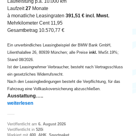
Laufleistung p.a. 10.000 km
Laufzeit
27
Monate
à monatliche Leasingraten
391,51 € incl. Mwst.
Mehrkilometer Cent 11,95
Gesamtbetrag 10.570,77 €
Ein unverbindliches Leasingbeispiel der BMW Bank GmbH,
Lilienthalallee 26, 80939 München; alle Preise
inkl.
MwSt.19%;
Stand 08/2026.
Ist der Leasingnehmer Verbraucher, besteht nach Vertragsschluss
ein gesetzliches Widerrufsrecht.
Nach den Leasingbedingungen besteht die Verpflichtung, für das
Fahrzeug eine Vollkaskoversicherung abzuschließen.
Ausstattung…..
„520i Touring ab EUR 390“
weiterlesen
Veröffentlicht am
6. August 2026
Veröffentlicht in
520i
Markiert mit
400
,
AHK
,
Sportpaket