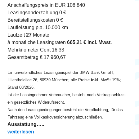
Anschaffungspreis in EUR 108.840
Leasingsonderzahlung 0 €
Bereitstellungskosten 0 €
Laufleistung p.a. 10.000 km
Laufzeit
27
Monate
à monatliche Leasingraten
665,21 € incl. Mwst.
Mehrkilometer Cent 16,33
Gesamtbetrag € 17.960,67
Ein unverbindliches Leasingbeispiel der BMW Bank GmbH,
Lilienthalallee 26, 80939 München; alle Preise
inkl.
MwSt.19%;
Stand 08/2026.
Ist der Leasingnehmer Verbraucher, besteht nach Vertragsschluss
ein gesetzliches Widerrufsrecht.
Nach den Leasingbedingungen besteht die Verpflichtung, für das
Fahrzeug eine Vollkaskoversicherung abzuschließen.
Ausstattung…..
„iX xDrive45 ab EUR 665“
weiterlesen