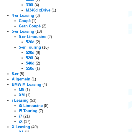
g
330i
(4)
a
M340d xDrive
(1)
4-er Leasing
(3)
t
Coupé
(1)
Gran Coupé
(2)
i
5-er Leasing
(18)
5-er Limousine
(2)
o
520d
(2)
5-er Touring
(16)
n
520d
(9)
520i
(4)
540d
(2)
550e
(1)
8-er
(5)
Allgemein
(1)
BMW M Leasing
(4)
M5
(1)
XM
(1)
i Leasing
(53)
i5 Limousine
(8)
i5 Touring
(7)
i7
(21)
iX
(17)
X Leasing
(49)