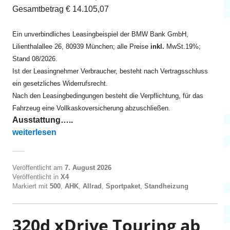
Gesamtbetrag € 14.105,07
Ein unverbindliches Leasingbeispiel der BMW Bank GmbH,
Lilienthalallee 26, 80939 München; alle Preise
inkl.
MwSt.19%;
Stand 08/2026.
Ist der Leasingnehmer Verbraucher, besteht nach Vertragsschluss
ein gesetzliches Widerrufsrecht.
Nach den Leasingbedingungen besteht die Verpflichtung, für das
Fahrzeug eine Vollkaskoversicherung abzuschließen.
Ausstattung…..
„X4 M40d ab EUR 525 Standheizung“
weiterlesen
Veröffentlicht am
7. August 2026
Veröffentlicht in
X4
Markiert mit
500
,
AHK
,
Allrad
,
Sportpaket
,
Standheizung
320d xDrive Touring ab