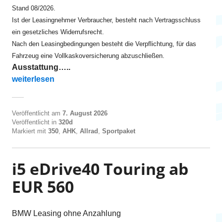
Stand 08/2026.
Ist der Leasingnehmer Verbraucher, besteht nach Vertragsschluss
ein gesetzliches Widerrufsrecht.
Nach den Leasingbedingungen besteht die Verpflichtung, für das
Fahrzeug eine Vollkaskoversicherung abzuschließen.
Ausstattung…..
„320d xDrive Touring ab EUR 355“
weiterlesen
Veröffentlicht am
7. August 2026
Veröffentlicht in
320d
Markiert mit
350
,
AHK
,
Allrad
,
Sportpaket
i5 eDrive40 Touring ab
EUR 560
BMW Leasing ohne Anzahlung