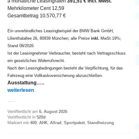
à monatliche Leasingraten
391,51 € incl. Mwst.
Mehrkilometer Cent 12,59
Gesamtbetrag 10.570,77 €
Ein unverbindliches Leasingbeispiel der BMW Bank GmbH,
Lilienthalallee 26, 80939 München; alle Preise
inkl.
MwSt.19%;
Stand 08/2026.
Ist der Leasingnehmer Verbraucher, besteht nach Vertragsschluss
ein gesetzliches Widerrufsrecht.
Nach den Leasingbedingungen besteht die Verpflichtung, für das
Fahrzeug eine Vollkaskoversicherung abzuschließen.
Ausstattung…..
„520d xDrive Touring ab EUR 390“
weiterlesen
Veröffentlicht am
6. August 2026
Veröffentlicht in
520d
Markiert mit
400
,
AHK
,
Allrad
,
Sportpaket
,
Standheizung