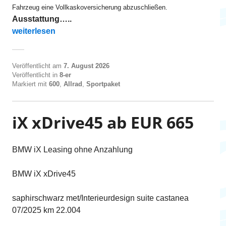
Fahrzeug eine Vollkaskoversicherung abzuschließen.
Ausstattung…..
„M850i xDrive Gran Coupe ab EUR 595“
weiterlesen
Veröffentlicht am
7. August 2026
Veröffentlicht in
8-er
Markiert mit
600
,
Allrad
,
Sportpaket
iX xDrive45 ab EUR 665
BMW iX Leasing ohne Anzahlung
BMW iX xDrive45
saphirschwarz met/Interieurdesign suite castanea
07/2025 km 22.004