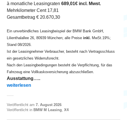
à monatliche Leasingraten
689,01€ incl. Mwst.
Mehrkilometer Cent 17,81
Gesamtbetrag € 20.670,30
Ein unverbindliches Leasingbeispiel der BMW Bank GmbH,
Lilienthalallee 26, 80939 München; alle Preise
inkl.
MwSt.19%;
Stand 08/2026.
Ist der Leasingnehmer Verbraucher, besteht nach Vertragsschluss
ein gesetzliches Widerrufsrecht.
Nach den Leasingbedingungen besteht die Verpflichtung, für das
Fahrzeug eine Vollkaskoversicherung abzuschließen.
Ausstattung…..
„X4 M Competition ab EUR 690“
weiterlesen
Veröffentlicht am
7. August 2026
Veröffentlicht in
BMW M Leasing
,
X4