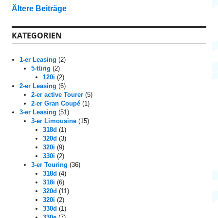
B
Ältere Beiträge
e
KATEGORIEN
i
t
1-er Leasing
(2)
5-türig
(2)
r
120i
(2)
2-er Leasing
(6)
a
2-er active Tourer
(5)
2-er Gran Coupé
(1)
g
3-er Leasing
(51)
3-er Limousine
(15)
s
318d
(1)
320d
(3)
n
320i
(9)
330i
(2)
a
3-er Touring
(36)
318d
(4)
v
318i
(6)
320d
(11)
i
320i
(2)
330d
(1)
330e
(7)