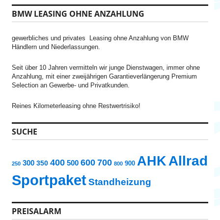
h
BMW LEASING OHNE ANZAHLUNG
e
n
n
gewerbliches und privates Leasing ohne Anzahlung von BMW
a
Händlern und Niederlassungen.
c
h
:
Seit über 10 Jahren vermitteln wir junge Dienstwagen, immer ohne
Anzahlung, mit einer zweijährigen Garantieverlängerung Premium
Selection an Gewerbe- und Privatkunden.
Reines Kilometerleasing ohne Restwertrisiko!
SUCHE
AHK
Allrad
400
600
700
300
500
350
900
250
800
Sportpaket
Standheizung
PREISALARM