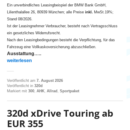
Ein unverbindliches Leasingbeispiel der BMW Bank GmbH,
Lilienthalallee 26, 80939 München; alle Preise
inkl.
MwSt.19%;
Stand 08/2026.
Ist der Leasingnehmer Verbraucher, besteht nach Vertragsschluss
ein gesetzliches Widerrufsrecht.
Nach den Leasingbedingungen besteht die Verpflichtung, für das
Fahrzeug eine Vollkaskoversicherung abzuschließen.
Ausstattung…..
„320d xDrive Touring ab EUR 320“
weiterlesen
Veröffentlicht am
7. August 2026
Veröffentlicht in
320d
Markiert mit
300
,
AHK
,
Allrad
,
Sportpaket
320d xDrive Touring ab
EUR 355