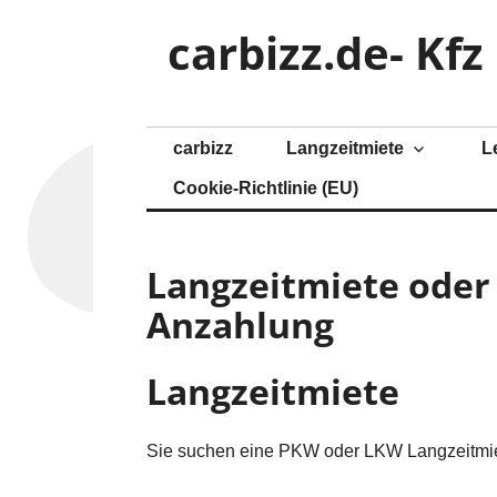
Z
carbizz.de- Kf
u
m
I
n
h
carbizz
Langzeitmiete
L
a
Cookie-Richtlinie (EU)
l
t
s
Langzeitmiete oder
p
r
Anzahlung
i
n
Langzeitmiete
g
e
n
Sie suchen eine PKW oder LKW Langzeitmi