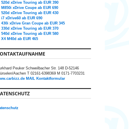
520d xDrive Touring ab EUR 390
M850i xDrive Coupe ab EUR 690
520d xDrive Touring ab EUR 430
i7 xDrive60 ab EUR 690
430i xDrive Gran Coupe ab EUR 345
330d xDrive Touring ab EUR 370
540d xDrive Touring ab EUR 580
X4 M40d ab EUR 465
ONTAKTAUFNAHME
urkhard Peuker Schweilbacher Str. 148 D-52146
ürselen/Aachen T 02161-6398369 M 0171-7703231
ww.carbizz.de
MAIL
Kontaktformular
ATENSCHUTZ
atenschutz