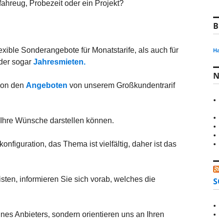
sfahreug, Probezeit oder ein Projekt?
:
B
exible Sonderangebote für Monatstarife, als auch für
Ha
der sogar
Jahresmieten.
N
von den
Angeboten
von unserem Großkundentrarif
 Ihre Wünsche darstellen können.
nfiguration, das Thema ist vielfältig, daher ist das
isten, informieren Sie sich vorab, welches die
S
ines Anbieters, sondern orientieren uns an Ihren