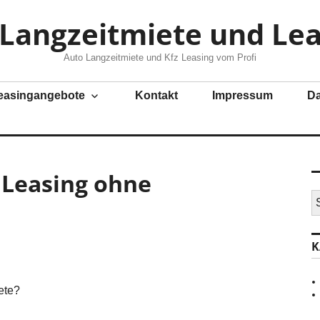
z Langzeitmiete und Lea
Auto Langzeitmiete und Kfz Leasing vom Profi
easingangebote
Kontakt
Impressum
Da
 Leasing ohne
S
u
c
h
K
e
n
n
a
ete?
c
h