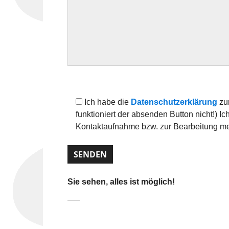
B
i
B
t
i
Ich habe die
Datenschutzerklärung
zur
t
t
funktioniert der absenden Button nicht!) 
e
t
Kontaktaufnahme bzw. zur Bearbeitung me
l
e
a
l
s
a
s
s
Sie sehen, alles ist möglich!
e
s
d
e
i
d
e
i