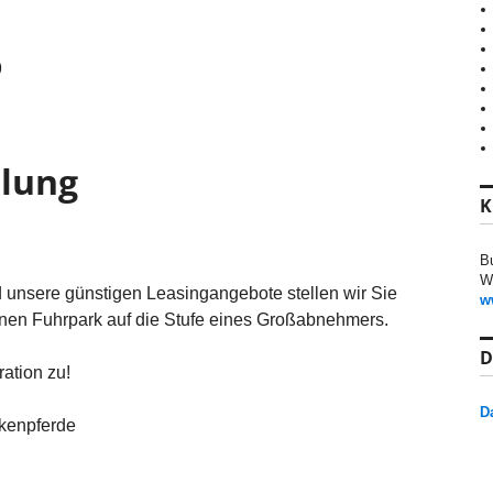
9
hlung
K
B
W
sere günstigen Leasingangebote stellen wir Sie
w
einen Fuhrpark auf die Stufe eines Großabnehmers.
D
ation zu!
D
ckenpferde