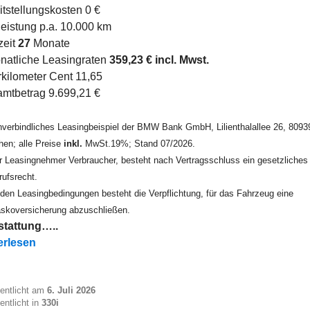
itstellungskosten 0 €
leistung p.a. 10.000 km
zeit
27
Monate
natliche Leasingraten
359,23 € incl. Mwst.
kilometer Cent 11,65
mtbetrag 9.699,21 €
nverbindliches Leasingbeispiel der BMW Bank GmbH, Lilienthalallee 26, 8093
en; alle Preise
inkl.
MwSt.19%; Stand 07/2026.
er Leasingnehmer Verbraucher, besteht nach Vertragsschluss ein gesetzliches
rufsrecht.
den Leasingbedingungen besteht die Verpflichtung, für das Fahrzeug eine
askoversicherung abzuschließen.
tattung…..
i xDrive Touring ab EUR 360“
erlesen
fentlicht am
6. Juli 2026
entlicht in
330i