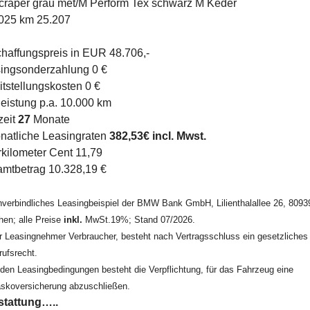
craper grau met/M Perform Tex schwarz M Keder
025 km 25.207
haffungspreis in EUR 48.706,-
ingsonderzahlung 0 €
itstellungskosten 0 €
leistung p.a. 10.000 km
zeit
27
Monate
natliche Leasingraten
382,53€ incl. Mwst.
kilometer Cent 11,79
mtbetrag 10.328,19 €
nverbindliches Leasingbeispiel der BMW Bank GmbH, Lilienthalallee 26, 8093
en; alle Preise
inkl.
MwSt.19%; Stand 07/2026.
er Leasingnehmer Verbraucher, besteht nach Vertragsschluss ein gesetzliches
rufsrecht.
den Leasingbedingungen besteht die Verpflichtung, für das Fahrzeug eine
askoversicherung abzuschließen.
tattung…..