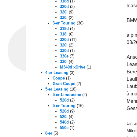
318d
(1)
leas
320d
(3)
320i
(9)
330i
(2)
BMW 
3-er Touring
(36)
318d
(4)
318i
(6)
alpi
320d
(11)
08/2
320i
(2)
330d
(1)
330e
(7)
Ansc
330i
(4)
Leas
M340d xDrive
(1)
Bere
4-er Leasing
(3)
Coupé
(1)
Lauf
Gran Coupé
(2)
Lauf
5-er Leasing
(18)
à mo
5-er Limousine
(2)
520d
(2)
Mehr
5-er Touring
(16)
Gesa
520d
(9)
520i
(4)
540d
(2)
Ein u
550e
(1)
Münch
8-er
(5)