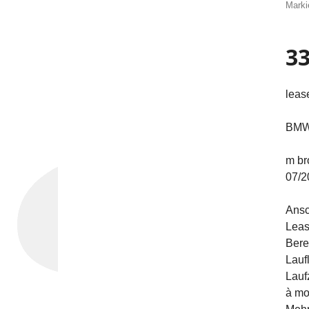
Marki
33
leas
BMW 
m br
07/2
Ansc
Leas
Bere
Lauf
Lauf
à mo