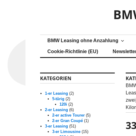
Z
BMW
u
m
I
n
h
BMW Leasing ohne Anzahlung
a
Cookie-Richtlinie (EU)
Newslette
l
t
s
p
KATEGORIEN
KAT
r
BMW 
i
Leas
1-er Leasing
(2)
n
5-türig
(2)
zwei
120i
(2)
g
Kilo
2-er Leasing
(6)
e
2-er active Tourer
(5)
n
2-er Gran Coupé
(1)
33
3-er Leasing
(51)
3-er Limousine
(15)