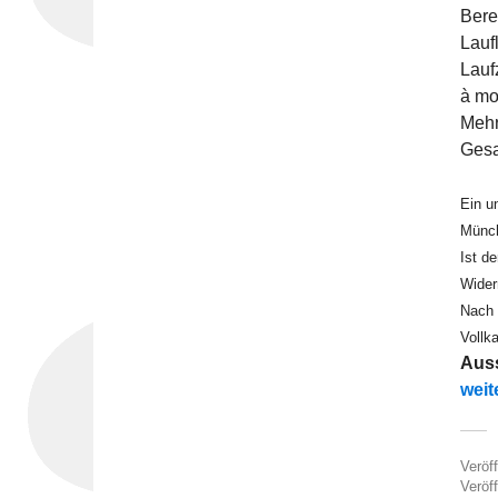
Bere
Lauf
Lauf
à mo
Mehr
Gesa
Ein u
Münch
Ist d
Wider
Nach 
Vollk
Auss
„330
weit
Veröf
Veröff