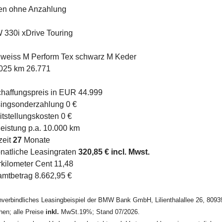
en ohne Anzahlung
330i xDrive Touring
nweiss M Perform Tex schwarz M Keder
025 km 26.771
haffungspreis in EUR 44.999
ingsonderzahlung 0 €
itstellungskosten 0 €
leistung p.a. 10.000 km
zeit
27
Monate
natliche Leasingraten
320,85 € incl. Mwst.
kilometer Cent 11,48
mtbetrag 8.662,95 €
nverbindliches Leasingbeispiel der BMW Bank GmbH, Lilienthalallee 26, 8093
en; alle Preise
inkl.
MwSt.19%; Stand 07/2026.