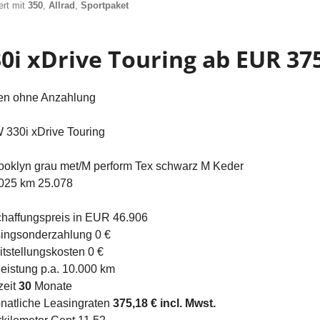
ert mit
350
,
Allrad
,
Sportpaket
0i xDrive Touring ab EUR 37
en ohne Anzahlung
330i xDrive Touring
ooklyn grau met/M perform Tex schwarz M Keder
025 km 25.078
haffungspreis in EUR 46.906
ingsonderzahlung 0 €
itstellungskosten 0 €
leistung p.a. 10.000 km
zeit
30
Monate
natliche Leasingraten
375,18 € incl. Mwst.