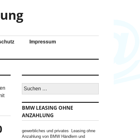
lung
schutz
Impressum
S
gen
u
it
c
h
BMW LEASING OHNE
e
n
ANZAHLUNG
n
0
a
c
gewerbliches und privates Leasing ohne
h
Anzahlung von BMW Händlern und