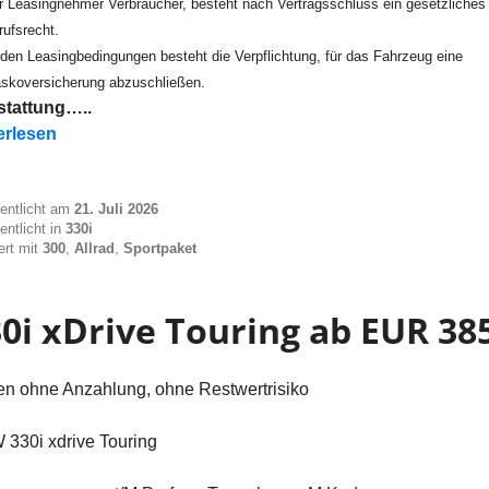
er Leasingnehmer Verbraucher, besteht nach Vertragsschluss ein gesetzliches
rufsrecht.
den Leasingbedingungen besteht die Verpflichtung, für das Fahrzeug eine
askoversicherung abzuschließen.
tattung…..
i xDrive Touring ab EUR 320“
erlesen
fentlicht am
21. Juli 2026
entlicht in
330i
ert mit
300
,
Allrad
,
Sportpaket
0i xDrive Touring ab EUR 38
en ohne Anzahlung, ohne Restwertrisiko
330i xdrive Touring