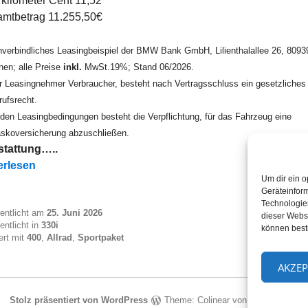
kilometer Cent 11,52
mtbetrag 11.255,50€
nverbindliches Leasingbeispiel der BMW Bank GmbH, Lilienthalallee 26, 8093
en; alle Preise
inkl.
MwSt.19%; Stand 06/2026.
er Leasingnehmer Verbraucher, besteht nach Vertragsschluss ein gesetzliches
rufsrecht.
den Leasingbedingungen besteht die Verpflichtung, für das Fahrzeug eine
askoversicherung abzuschließen.
tattung…..
i xDrive Touring ab EUR 375“
erlesen
Um dir ein o
Geräteinfor
Technologien
fentlicht am
25. Juni 2026
dieser Websi
entlicht in
330i
können best
ert mit
400
,
Allrad
,
Sportpaket
AKZEP
Stolz präsentiert von WordPress
Theme: Colinear von
Automattic
.