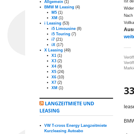
Ist d
Allgemein
(1)
BMW M Leasing
(4)
Wider
M5
(1)
Nach 
XM
(1)
Vollk
i Leasing
(53)
i5 Limousine
(8)
Auss
i5 Touring
(7)
„330
weit
i7
(21)
iX
(17)
X Leasing
(49)
X1
(1)
Veröf
X3
(2)
Veröff
X4
(9)
Marki
X5
(24)
X6
(10)
X7
(2)
33
XM
(1)
LANGZEITMIETE UND
leas
LEASING
BMW 
VW T-cross Energy Langzeitmiete
Kurzleasing Autoabo