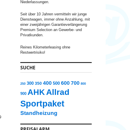
:
Niederlassungen.
Seit über 10 Jahren vermitteln wir junge
Dienstwagen, immer ohne Anzahlung, mit
einer zweijährigen Garantieverlängerung
Premium Selection an Gewerbe- und
Privatkunden.
Reines Kilometerleasing ohne
Restwertrisiko!
SUCHE
400
600
700
300
500
350
250
800
AHK
Allrad
900
Sportpaket
Standheizung
9
PREISALARM