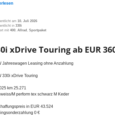
i xDrive Touring ab EUR 385“
erlesen
fentlicht am
10. Juli 2026
entlicht in
330i
ert mit
400
,
Allrad
,
Sportpaket
0i xDrive Touring ab EUR 36
Jahreswagen Leasing ohne Anzahlung
330i xDrive Touring
025 km 25.271
nweiss/M perform tex schwarz M Keder
haffungspreis in EUR 43.524
ingsonderzahlung 0 €