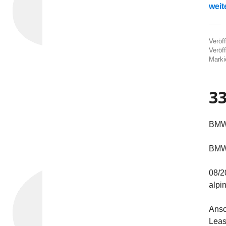
„330
weit
Veröf
Veröff
Marki
33
BMW 
BMW 
08/2
alpi
Ansc
Leas