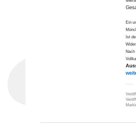
Mehr
Gesa
Ein u
Münch
Ist d
Wider
Nach 
Vollk
Auss
„330
weit
Veröf
Veröff
Marki