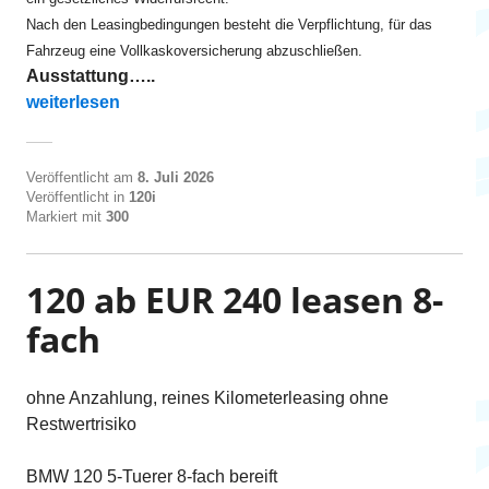
Nach den Leasingbedingungen besteht die Verpflichtung, für das
Fahrzeug eine Vollkaskoversicherung abzuschließen.
Ausstattung…..
„120 ab EUR 275 leasen 8-fach“
weiterlesen
Veröffentlicht am
8. Juli 2026
Veröffentlicht in
120i
Markiert mit
300
120 ab EUR 240 leasen 8-
fach
ohne Anzahlung, reines Kilometerleasing ohne
Restwertrisiko
BMW 120 5-Tuerer 8-fach bereift