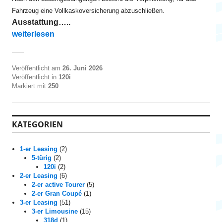
Fahrzeug eine Vollkaskoversicherung abzuschließen.
Ausstattung…..
„120 ab EUR 240 leasen 8-fach“
weiterlesen
Veröffentlicht am
26. Juni 2026
Veröffentlicht in
120i
Markiert mit
250
KATEGORIEN
1-er Leasing
(2)
5-türig
(2)
120i
(2)
2-er Leasing
(6)
2-er active Tourer
(5)
2-er Gran Coupé
(1)
3-er Leasing
(51)
3-er Limousine
(15)
318d
(1)