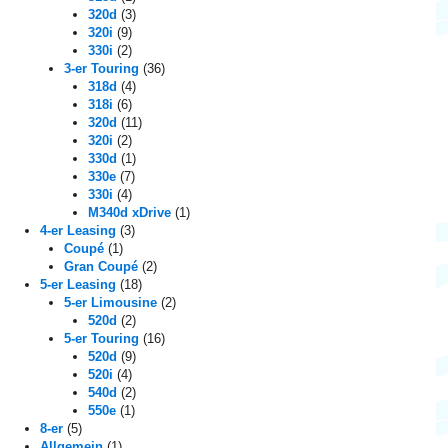
320d
(3)
320i
(9)
330i
(2)
3-er Touring
(36)
318d
(4)
318i
(6)
320d
(11)
320i
(2)
330d
(1)
330e
(7)
330i
(4)
M340d xDrive
(1)
4-er Leasing
(3)
Coupé
(1)
Gran Coupé
(2)
5-er Leasing
(18)
5-er Limousine
(2)
520d
(2)
5-er Touring
(16)
520d
(9)
520i
(4)
540d
(2)
550e
(1)
8-er
(5)
Allgemein
(1)