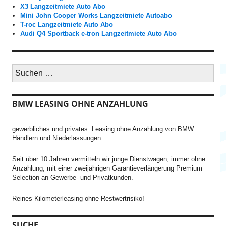
X3 Langzeitmiete Auto Abo
Mini John Cooper Works Langzeitmiete Autoabo
T-roc Langzeitmiete Auto Abo
Audi Q4 Sportback e-tron Langzeitmiete Auto Abo
S
u
c
h
BMW LEASING OHNE ANZAHLUNG
e
n
n
gewerbliches und privates Leasing ohne Anzahlung von BMW
a
Händlern und Niederlassungen.
c
h
:
Seit über 10 Jahren vermitteln wir junge Dienstwagen, immer ohne
Anzahlung, mit einer zweijährigen Garantieverlängerung Premium
Selection an Gewerbe- und Privatkunden.
Reines Kilometerleasing ohne Restwertrisiko!
SUCHE