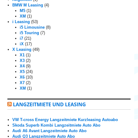
BMW M Leasing
(4)
M5
(1)
XM
(1)
i Leasing
(53)
i5 Limousine
(8)
i5 Touring
(7)
i7
(21)
iX
(17)
X Leasing
(49)
X1
(1)
X3
(2)
X4
(9)
X5
(24)
X6
(10)
X7
(2)
XM
(1)
LANGZEITMIETE UND LEASING
VW T-cross Energy Langzeitmiete Kurzleasing Autoabo
Skoda Superb Kombi Langzeitmiete Auto Abo
Audi A6 Avant Langzeitmiete Auto Abo
Audi Q3 Langzeitmiete Auto Abo