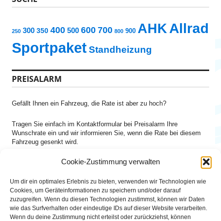
AHK
Allrad
400
600
700
300
500
350
900
250
800
Sportpaket
Standheizung
PREISALARM
Gefällt Ihnen ein Fahrzeug, die Rate ist aber zu hoch?
Tragen Sie einfach im Kontaktformular bei Preisalarm Ihre
Wunschrate ein und wir informieren Sie, wenn die Rate bei diesem
Fahrzeug gesenkt wird.
Cookie-Zustimmung verwalten
NEWSLETTER ANMELDUNG
Um dir ein optimales Erlebnis zu bieten, verwenden wir Technologien wie
Cookies, um Geräteinformationen zu speichern und/oder darauf
Lassen Sie sich keine Neueinstellungen und Reduzierungen
zuzugreifen. Wenn du diesen Technologien zustimmst, können wir Daten
entgehen und bestellen Ihren
Newsletter
für Ihre gewünschte
wie das Surfverhalten oder eindeutige IDs auf dieser Website verarbeiten.
Baureihe zu Ihrem Budget
Wenn du deine Zustimmung nicht erteilst oder zurückziehst, können