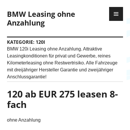
Z
P
u
BMW Leasing ohne
R
m
Anzahlung
I
I
M
n
Ä
h
KATEGORIE:
120I
R
a
BMW 120i Leasing ohne Anzahlung. Attraktive
E
l
Leasingkonditionen für privat und Gewerbe, reines
S
t
Kilometerleasing ohne Restwertrisiko. Alle Fahrzeuge
M
s
mit dreijähriger Hersteller Garantie und zweijähriger
E
p
Anschlussgarantie!
N
r
Ü
i
120 ab EUR 275 leasen 8-
n
fach
g
e
n
ohne Anzahlung