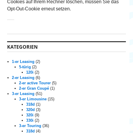
Cookies auf Ihrem Rechner löschen, müssen Sie das
Opt-Out-Cookie erneut setzen.
KATEGORIEN
1-er Leasing
(2)
5-türig
(2)
120i
(2)
2-er Leasing
(6)
2-er active Tourer
(5)
2-er Gran Coupé
(1)
3-er Leasing
(51)
3-er Limousine
(15)
318d
(1)
320d
(3)
320i
(9)
330i
(2)
3-er Touring
(36)
318d
(4)