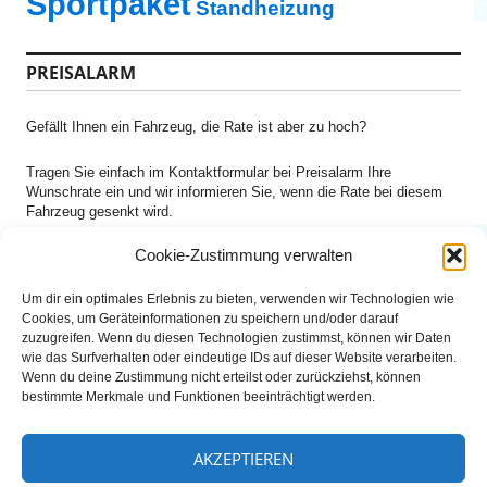
Sportpaket
Standheizung
PREISALARM
Gefällt Ihnen ein Fahrzeug, die Rate ist aber zu hoch?
Tragen Sie einfach im Kontaktformular bei Preisalarm Ihre
Wunschrate ein und wir informieren Sie, wenn die Rate bei diesem
Fahrzeug gesenkt wird.
Cookie-Zustimmung verwalten
NEWSLETTER ANMELDUNG
Um dir ein optimales Erlebnis zu bieten, verwenden wir Technologien wie
Cookies, um Geräteinformationen zu speichern und/oder darauf
Lassen Sie sich keine Neueinstellungen und Reduzierungen
zuzugreifen. Wenn du diesen Technologien zustimmst, können wir Daten
entgehen und bestellen Ihren
Newsletter
für Ihre gewünschte
wie das Surfverhalten oder eindeutige IDs auf dieser Website verarbeiten.
Baureihe zu Ihrem Budget
Wenn du deine Zustimmung nicht erteilst oder zurückziehst, können
bestimmte Merkmale und Funktionen beeinträchtigt werden.
Hotline
AKZEPTIEREN