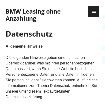
Z
P
u
BMW Leasing ohne
R
m
Anzahlung
I
I
M
n
Ä
Datenschutz
h
R
a
E
l
Allgemeine Hinweise
S
t
M
s
Die folgenden Hinweise geben einen einfachen
E
p
Überblick darüber, was mit Ihren personenbezogenen
N
r
Daten passiert, wenn Sie unsere Website besuchen.
Ü
i
Personenbezogene Daten sind alle Daten, mit denen
n
Sie persönlich identifiziert werden können. Ausführliche
g
Informationen zum Thema Datenschutz entnehmen Sie
e
unserer unter diesem Text aufgeführten
n
Datenschutzerklärung.