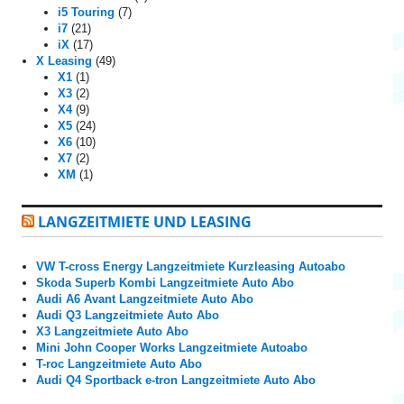
i5 Touring
(7)
i7
(21)
iX
(17)
X Leasing
(49)
X1
(1)
X3
(2)
X4
(9)
X5
(24)
X6
(10)
X7
(2)
XM
(1)
LANGZEITMIETE UND LEASING
VW T-cross Energy Langzeitmiete Kurzleasing Autoabo
Skoda Superb Kombi Langzeitmiete Auto Abo
Audi A6 Avant Langzeitmiete Auto Abo
Audi Q3 Langzeitmiete Auto Abo
X3 Langzeitmiete Auto Abo
Mini John Cooper Works Langzeitmiete Autoabo
T-roc Langzeitmiete Auto Abo
Audi Q4 Sportback e-tron Langzeitmiete Auto Abo