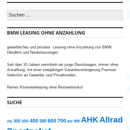
S
u
c
h
BMW LEASING OHNE ANZAHLUNG
e
n
n
gewerbliches und privates Leasing ohne Anzahlung von BMW
a
Händlern und Niederlassungen.
c
h
:
Seit über 10 Jahren vermitteln wir junge Dienstwagen, immer ohne
Anzahlung, mit einer zweijährigen Garantieverlängerung Premium
Selection an Gewerbe- und Privatkunden.
Reines Kilometerleasing ohne Restwertrisiko!
SUCHE
AHK
Allrad
400
600
700
300
500
350
900
250
800