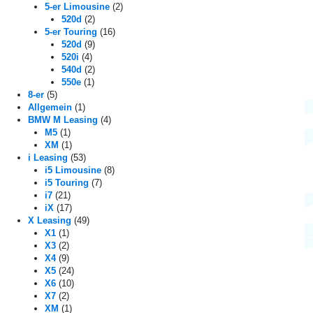
i
5-er Limousine
(2)
o
520d
(2)
5-er Touring
(16)
n
520d
(9)
520i
(4)
540d
(2)
550e
(1)
8-er
(5)
Allgemein
(1)
BMW M Leasing
(4)
M5
(1)
XM
(1)
i Leasing
(53)
i5 Limousine
(8)
i5 Touring
(7)
i7
(21)
iX
(17)
X Leasing
(49)
X1
(1)
X3
(2)
X4
(9)
X5
(24)
X6
(10)
X7
(2)
XM
(1)