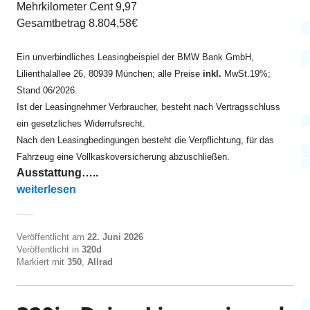
Mehrkilometer Cent 9,97
Gesamtbetrag 8.804,58€
Ein unverbindliches Leasingbeispiel der BMW Bank GmbH,
Lilienthalallee 26, 80939 München; alle Preise
inkl.
MwSt.19%;
Stand 06/2026.
Ist der Leasingnehmer Verbraucher, besteht nach Vertragsschluss
ein gesetzliches Widerrufsrecht.
Nach den Leasingbedingungen besteht die Verpflichtung, für das
Fahrzeug eine Vollkaskoversicherung abzuschließen.
Ausstattung…..
„320d xDrive Touring ab EUR 325 leasen“
weiterlesen
Veröffentlicht am
22. Juni 2026
Veröffentlicht in
320d
Markiert mit
350
,
Allrad