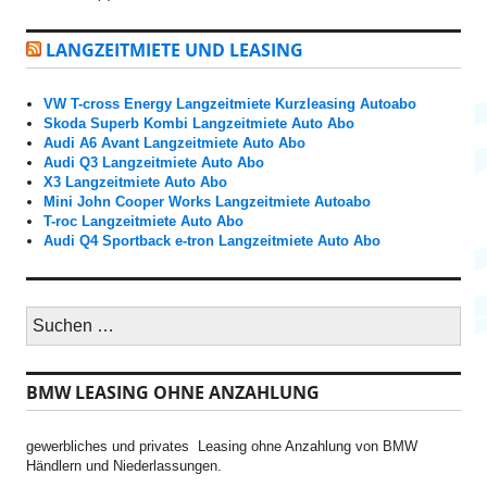
LANGZEITMIETE UND LEASING
VW T-cross Energy Langzeitmiete Kurzleasing Autoabo
Skoda Superb Kombi Langzeitmiete Auto Abo
Audi A6 Avant Langzeitmiete Auto Abo
Audi Q3 Langzeitmiete Auto Abo
X3 Langzeitmiete Auto Abo
Mini John Cooper Works Langzeitmiete Autoabo
T-roc Langzeitmiete Auto Abo
Audi Q4 Sportback e-tron Langzeitmiete Auto Abo
S
u
c
h
BMW LEASING OHNE ANZAHLUNG
e
n
n
gewerbliches und privates Leasing ohne Anzahlung von BMW
a
Händlern und Niederlassungen.
c