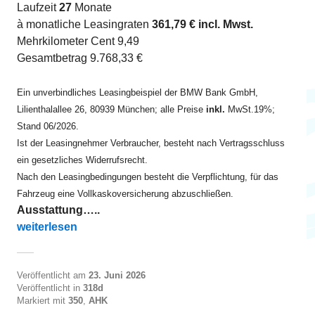
Laufzeit
27
Monate
à monatliche Leasingraten
361,79 € incl. Mwst.
Mehrkilometer Cent 9,49
Gesamtbetrag 9.768,33 €
Ein unverbindliches Leasingbeispiel der BMW Bank GmbH,
Lilienthalallee 26, 80939 München; alle Preise
inkl.
MwSt.19%;
Stand 06/2026.
Ist der Leasingnehmer Verbraucher, besteht nach Vertragsschluss
ein gesetzliches Widerrufsrecht.
Nach den Leasingbedingungen besteht die Verpflichtung, für das
Fahrzeug eine Vollkaskoversicherung abzuschließen.
Ausstattung…..
„318d Touring ab EUR 360 8-fach“
weiterlesen
Veröffentlicht am
23. Juni 2026
Veröffentlicht in
318d
Markiert mit
350
,
AHK