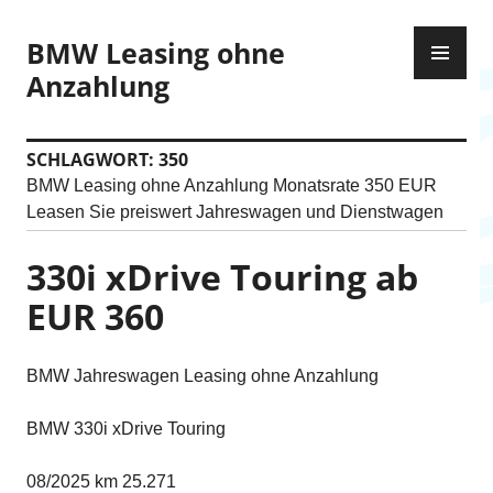
Z
P
u
BMW Leasing ohne
R
m
Anzahlung
I
I
M
n
Ä
h
SCHLAGWORT:
350
R
a
BMW Leasing ohne Anzahlung Monatsrate 350 EUR
E
l
Leasen Sie preiswert Jahreswagen und Dienstwagen
S
t
M
s
330i xDrive Touring ab
E
p
N
EUR 360
r
Ü
i
n
BMW Jahreswagen Leasing ohne Anzahlung
g
e
BMW 330i xDrive Touring
n
08/2025 km 25.271