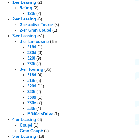
t
1-er Leasing
(2)
5-türig
(2)
r
120i
(2)
2-er Leasing
(6)
a
2-er active Tourer
(5)
2-er Gran Coupé
(1)
g
3-er Leasing
(51)
3-er Limousine
(15)
s
318d
(1)
320d
(3)
n
320i
(9)
330i
(2)
a
3-er Touring
(36)
318d
(4)
v
318i
(6)
320d
(11)
i
320i
(2)
330d
(1)
g
330e
(7)
330i
(4)
a
M340d xDrive
(1)
4-er Leasing
(3)
t
Coupé
(1)
Gran Coupé
(2)
5-er Leasing
(18)