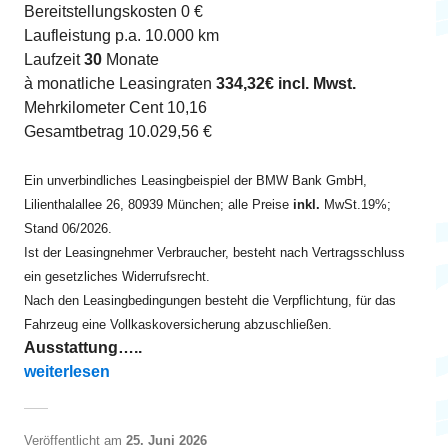
Bereitstellungskosten 0 €
Laufleistung p.a. 10.000 km
Laufzeit
30
Monate
à monatliche Leasingraten
334,32€ incl. Mwst.
Mehrkilometer Cent 10,16
Gesamtbetrag 10.029,56 €
Ein unverbindliches Leasingbeispiel der BMW Bank GmbH,
Lilienthalallee 26, 80939 München; alle Preise
inkl.
MwSt.19%;
Stand 06/2026.
Ist der Leasingnehmer Verbraucher, besteht nach Vertragsschluss
ein gesetzliches Widerrufsrecht.
Nach den Leasingbedingungen besteht die Verpflichtung, für das
Fahrzeug eine Vollkaskoversicherung abzuschließen.
Ausstattung…..
„320i Lim ab EUR 335 leasen“
weiterlesen
Veröffentlicht am
25. Juni 2026