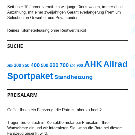
h
:
Seit über 10 Jahren vermitteln wir junge Dienstwagen, immer ohne
Anzahlung, mit einer zweijährigen Garantieverlängerung Premium
Selection an Gewerbe- und Privatkunden.
Reines Kilometerleasing ohne Restwertrisiko!
SUCHE
AHK
Allrad
400
600
700
300
500
350
900
250
800
Sportpaket
Standheizung
PREISALARM
Gefällt Ihnen ein Fahrzeug, die Rate ist aber zu hoch?
Tragen Sie einfach im Kontaktformular bei Preisalarm Ihre
Wunschrate ein und wir informieren Sie, wenn die Rate bei diesem
Fahrzeug gesenkt wird.