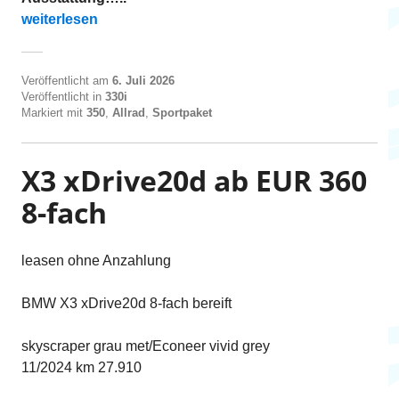
„330i xDrive Touring ab EUR 360“
weiterlesen
Veröffentlicht am
6. Juli 2026
Veröffentlicht in
330i
Markiert mit
350
,
Allrad
,
Sportpaket
X3 xDrive20d ab EUR 360
8-fach
leasen ohne Anzahlung
BMW X3 xDrive20d 8-fach bereift
skyscraper grau met/Econeer vivid grey
11/2024 km 27.910