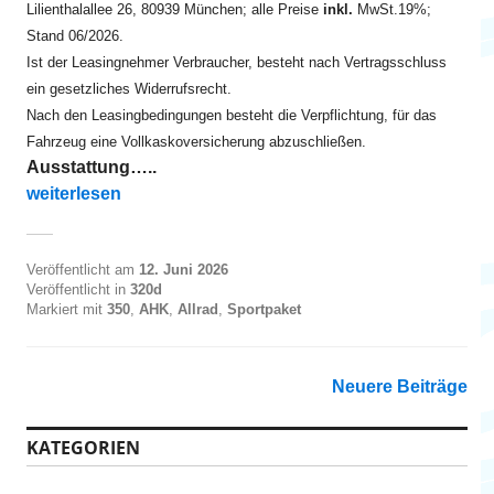
Lilienthalallee 26, 80939 München; alle Preise
inkl.
MwSt.19%;
Stand 06/2026.
Ist der Leasingnehmer Verbraucher, besteht nach Vertragsschluss
ein gesetzliches Widerrufsrecht.
Nach den Leasingbedingungen besteht die Verpflichtung, für das
Fahrzeug eine Vollkaskoversicherung abzuschließen.
Ausstattung…..
„320d xDrive Touring ab EUR 340“
weiterlesen
Veröffentlicht am
12. Juni 2026
Veröffentlicht in
320d
Markiert mit
350
,
AHK
,
Allrad
,
Sportpaket
B
Neuere Beiträge
e
KATEGORIEN
i