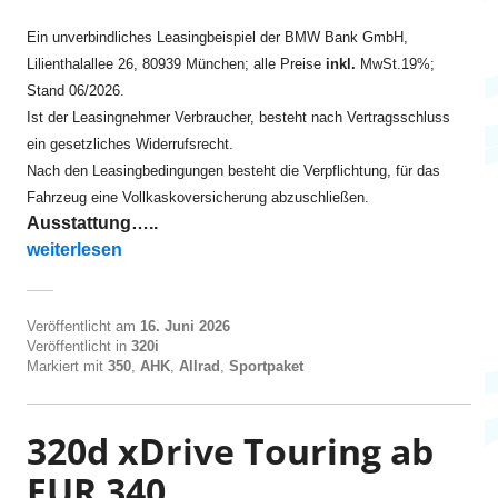
Ein unverbindliches Leasingbeispiel der BMW Bank GmbH,
Lilienthalallee 26, 80939 München; alle Preise
inkl.
MwSt.19%;
Stand 06/2026.
Ist der Leasingnehmer Verbraucher, besteht nach Vertragsschluss
ein gesetzliches Widerrufsrecht.
Nach den Leasingbedingungen besteht die Verpflichtung, für das
Fahrzeug eine Vollkaskoversicherung abzuschließen.
Ausstattung…..
„320i xDrive Limousine ab EUR 335“
weiterlesen
Veröffentlicht am
16. Juni 2026
Veröffentlicht in
320i
Markiert mit
350
,
AHK
,
Allrad
,
Sportpaket
320d xDrive Touring ab
EUR 340