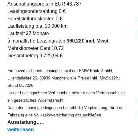
Anschaffungspreis in EUR 43.787
Leasingsonderzahlung 0 €
Bereitstellungskosten 0 €
Laufleistung p.a. 10.000 km
Laufzeit
27
Monate
à monatliche Leasingraten
360,22€ incl. Mwst.
Mehrkilometer Cent 10,72
Gesamtbetrag 9.725,94 €
Ein unverbindliches Leasingbeispiel der BMW Bank GmbH,
Lilienthalallee 26, 80939 München; alle Preise
inkl.
MwSt.19%;
Stand 06/2026.
Ist der Leasingnehmer Verbraucher, besteht nach Vertragsschluss
ein gesetzliches Widerrufsrecht.
Nach den Leasingbedingungen besteht die Verpflichtung, für das
Fahrzeug eine Vollkaskoversicherung abzuschließen.
Ausstattung…..
„X3 xDrive20d ab EUR 360 8-fach“
weiterlesen