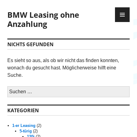
Z
P
u
BMW Leasing ohne
R
m
Anzahlung
I
I
M
n
Ä
h
NICHTS GEFUNDEN
R
a
E
l
Es sieht so aus, als ob wir nicht das finden konnten,
S
t
wonach du gesucht hast. Möglicherweise hilft eine
M
s
Suche.
E
p
N
r
S
Ü
i
u
n
c
g
KATEGORIEN
h
e
e
n
1-er Leasing
(2)
n
5-türig
(2)
n
120i
(2)