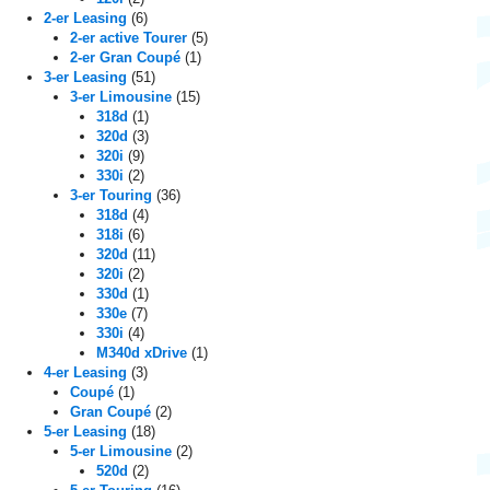
a
2-er Leasing
(6)
2-er active Tourer
(5)
c
2-er Gran Coupé
(1)
h
3-er Leasing
(51)
:
3-er Limousine
(15)
318d
(1)
320d
(3)
320i
(9)
330i
(2)
3-er Touring
(36)
318d
(4)
318i
(6)
320d
(11)
320i
(2)
330d
(1)
330e
(7)
330i
(4)
M340d xDrive
(1)
4-er Leasing
(3)
Coupé
(1)
Gran Coupé
(2)
5-er Leasing
(18)
5-er Limousine
(2)
520d
(2)