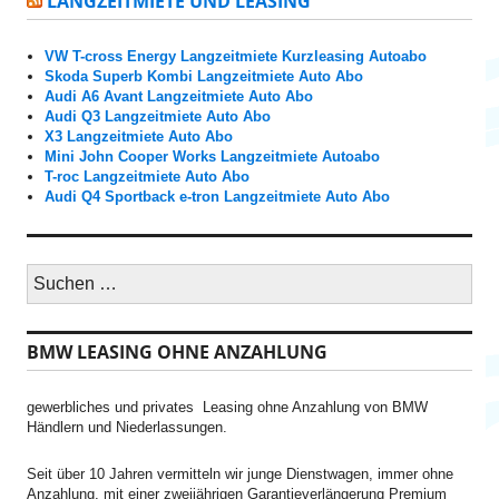
LANGZEITMIETE UND LEASING
VW T-cross Energy Langzeitmiete Kurzleasing Autoabo
Skoda Superb Kombi Langzeitmiete Auto Abo
Audi A6 Avant Langzeitmiete Auto Abo
Audi Q3 Langzeitmiete Auto Abo
X3 Langzeitmiete Auto Abo
Mini John Cooper Works Langzeitmiete Autoabo
T-roc Langzeitmiete Auto Abo
Audi Q4 Sportback e-tron Langzeitmiete Auto Abo
S
u
c
h
BMW LEASING OHNE ANZAHLUNG
e
n
n
gewerbliches und privates Leasing ohne Anzahlung von BMW
a
Händlern und Niederlassungen.
c
h
:
Seit über 10 Jahren vermitteln wir junge Dienstwagen, immer ohne
Anzahlung, mit einer zweijährigen Garantieverlängerung Premium