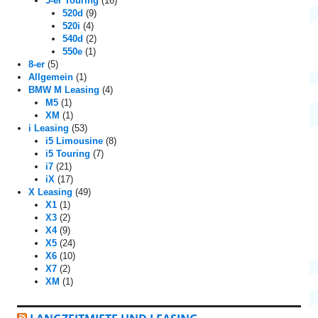
5-er Touring
(16)
520d
(9)
520i
(4)
540d
(2)
550e
(1)
8-er
(5)
Allgemein
(1)
BMW M Leasing
(4)
M5
(1)
XM
(1)
i Leasing
(53)
i5 Limousine
(8)
i5 Touring
(7)
i7
(21)
iX
(17)
X Leasing
(49)
X1
(1)
X3
(2)
X4
(9)
X5
(24)
X6
(10)
X7
(2)
XM
(1)